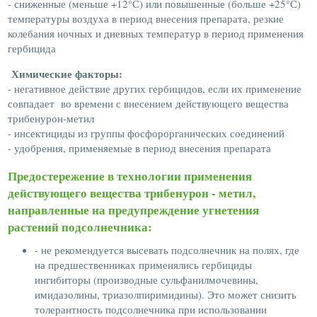
- сниженные (меньше +12°С) или повышенные (больше +25°С)
температуры воздуха в период внесения препарата, резкие
колебания ночных и дневных температур в период применения
гербицида
Химические факторы:
- негативное действие других гербицидов, если их применение
совпадает во времени с внесением действующего вещества
трибенурон-метил
- инсектициды из группы фосфорорганических соединений
- удобрения, применяемые в период внесения препарата
Предостережение в технологии применения
действующего вещества трибенурон - метил,
направленные на предупреждение угнетения
растений подсолнечника:
- не рекомендуется высевать подсолнечник на полях, где
на предшественниках применялись гербициды
ингибиторы (производные сульфанилмочевины,
имидазолины, триазолпиримидины). Это может снизить
толерантность подсолнечника при использовании