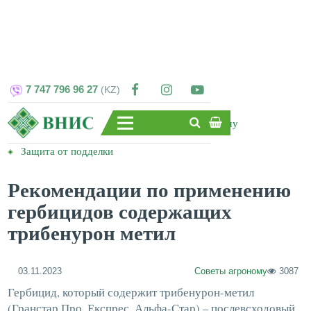
МЕНЮ РАЗДЕЛА
7 747 796 96 27
Наши новости
Советы агроному
Защита от подделки
Рекомендации по применению
гербицидов содержащих
трибенурон метил
03.11.2023
Советы агроному
3087
Гербицид, который содержит трибенурон-метил
(Гранстар Про, Експрес, Альфа-Стар) – послевсходовый