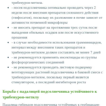
трибенурон-метила.
- посев подсолнечника оптимально проводить через 2
недели после внесения препаратов сплошного действия
(глифосатов), поскольку их разложение в почве зависит от
активности почвенной микрофлоры
- не вносить препарат на протяжении трех суток после
выпадения обильных осадков или после искусственного
орошения
- в случае необходимости использования грамминицидов,
интервал между внесением таких препаратов и
трибенурон-метилом должен составлять не менее 7 дней
- не рекомендуется применять инсектициды из группы
фосфорорганических соединений
- не рекомендуется проводить листовую подкормку
вегетирующих растений подсолнечника в баковой смеси с
трибенурон-метилом, поскольку первый является
стимулятором, а последний ингибитором роста
Борьба с падалицей подсолнечника устойчивого к
трибенурон-метилу
Падалица гибридов подсолнечника устойчивых к гербицидам-